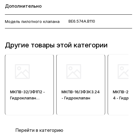
Дополнительно
ВЕ6.574А.В110
Модель пилотного клапана
Другие товары этой категории
МКПВ-32/3Ф1П2 -
МКПВ-16/3Ф3К3.24
МКПВ-25/3Ф
Гидроклапан
- Гидроклапан
4 - Гидрокл
предохранительн
ый
Перейти в категорию