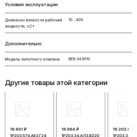
Условия эксплуатации
10…400
Диапазон вязкости рабочей
жидкости, сСт
Дополнительно
ВЕ6.34.В110
Модель пилотного клапана
Другие товары этой категории
16 601 ₽
16 964 ₽
16 202 ₽
1Р203.574.АЕ3.Г24
1Р203.34.АЛ3.В220
1Р203.34-