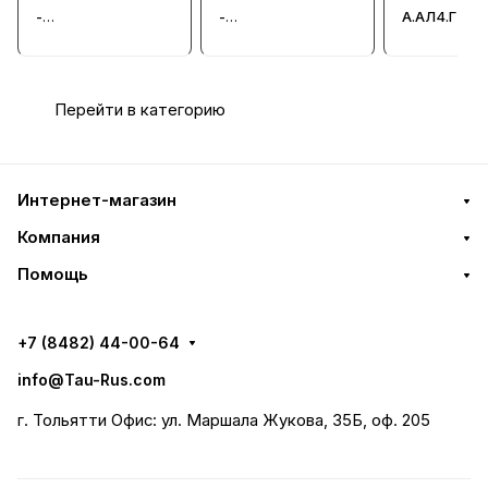
-
-
А.АЛ4.Г24 -
Гидрораспредели
Гидрораспредели
Гидрорасп
тель
тель
тель
Перейти в категорию
Интернет-магазин
Компания
Помощь
+7 (8482) 44-00-64
info@Tau-Rus.com
г. Тольятти Офис: ул. Маршала Жукова, 35Б, оф. 205