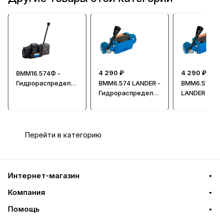
4 290 ₽
4 290 ₽
ВММ16.574Ф -
Гидрораспредели
ВММ6.574 LANDER -
ВММ6.574Ф
тель, Ду = 16мм
Гидрораспредели
LANDER -
тель, Ду = 6мм
Гидрорасп
тель, Ду = 
Перейти в категорию
Интернет-магазин
Компания
Помощь