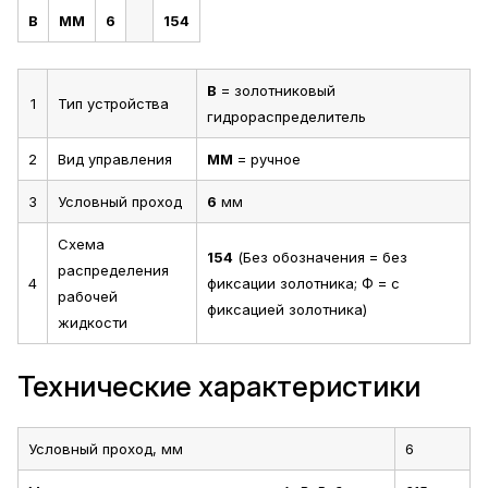
В
ММ
6
154
В
= золотниковый
1
Тип устройства
гидрораспределитель
2
Вид управления
ММ
= ручное
3
Условный проход
6
мм
Схема
154
(Без обозначения = без
распределения
4
фиксации золотника; Ф = с
рабочей
фиксацией золотника)
жидкости
Технические характеристики
Условный проход, мм
6