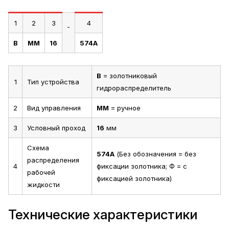
1
2
3
4
-
В
ММ
16
574А
В
= золотниковый
1
Тип устройства
гидрораспределитель
2
Вид управления
ММ
= ручное
3
Условный проход
16
мм
Схема
574А
(Без обозначения = без
распределения
4
фиксации золотника; Ф = с
рабочей
фиксацией золотника)
жидкости
Технические характеристики