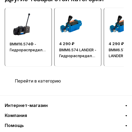
4 290 ₽
4 290 ₽
ВММ16.574Ф -
Гидрораспредели
ВММ6.574 LANDER -
ВММ6.574Ф
тель, Ду = 16мм
Гидрораспредели
LANDER -
тель, Ду = 6мм
Гидрорасп
тель, Ду = 
Перейти в категорию
Интернет-магазин
Компания
Помощь