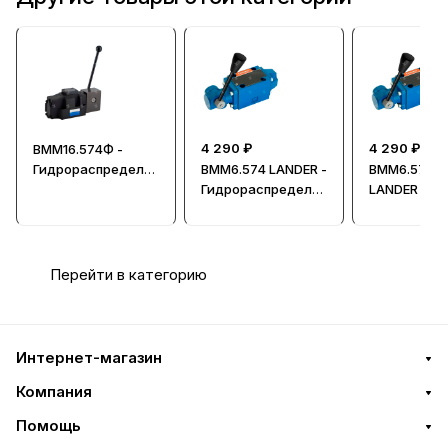
4 290 ₽
4 290 ₽
ВММ16.574Ф -
Гидрораспредели
ВММ6.574 LANDER -
ВММ6.574Ф
тель, Ду = 16мм
Гидрораспредели
LANDER -
тель, Ду = 6мм
Гидрорасп
тель, Ду = 
Перейти в категорию
Интернет-магазин
Компания
Помощь