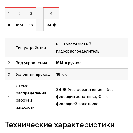
1
2
3
4
-
В
ММ
16
34.Ф
В
= золотниковый
1
Тип устройства
гидрораспределитель
2
Вид управления
ММ
= ручное
3
Условный проход
16
мм
Схема
34.Ф
(Без обозначения = без
распределения
4
фиксации золотника; Ф = с
рабочей
фиксацией золотника)
жидкости
Технические характеристики