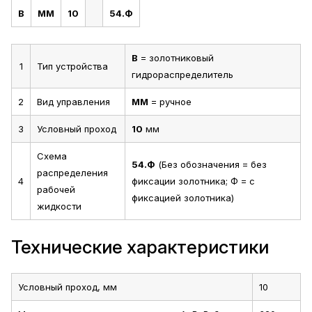
В
ММ
10
54.Ф
В
= золотниковый
1
Тип устройства
гидрораспределитель
2
Вид управления
ММ
= ручное
3
Условный проход
10
мм
Схема
54.Ф
(Без обозначения = без
распределения
4
фиксации золотника; Ф = с
рабочей
фиксацией золотника)
жидкости
Технические характеристики
Условный проход, мм
10