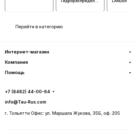
тель, Ду = 16мм
Гидрораспредели
LANDER -
тель, Ду = 6мм
Гидрорасп
тель, Ду = 
Перейти в категорию
Интернет-магазин
Компания
Помощь
+7 (8482) 44-00-64
info@Tau-Rus.com
г. Тольятти Офис: ул. Маршала Жукова, 35Б, оф. 205