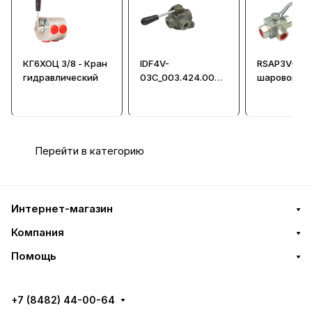
КГ6ХОЦ 3/8 - Кран
IDF4V-
RSAP3V-03L
гидравлический
03C_003.424.000 -
шаровой
Распределитель
гидравличе
Перейти в категорию
Интернет-магазин
Компания
Помощь
+7 (8482) 44-00-64