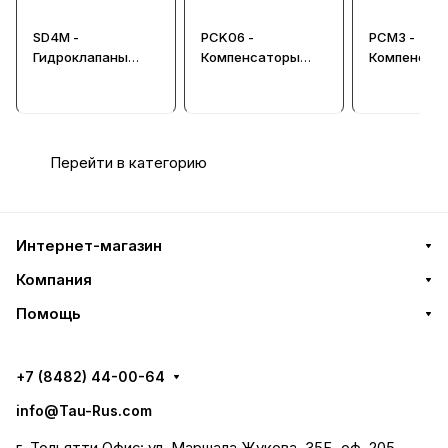
SD4M -
PCK06 -
PCM3 -
Гидроклапаны
Компенсаторы
Компенсат
последовательнос
давления
давления C
ти CETOP 05,
03, Ду=6 м
Ду=10 мм
Перейти в категорию
Интернет-магазин
Компания
Помощь
+7 (8482) 44-00-64
info@Tau-Rus.com