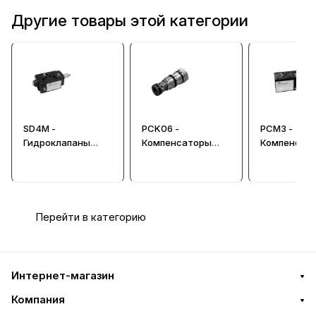
Другие товары этой категории
SD4M -
PCK06 -
PCM3 -
Гидроклапаны
Компенсаторы
Компенсат
последовательнос
давления
давления C
ти CETOP 05,
03, Ду=6 м
Ду=10 мм
Перейти в категорию
Интернет-магазин
Компания