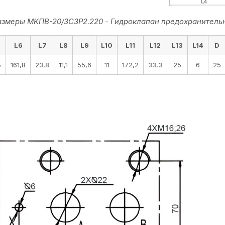
азмеры МКПВ-20/3С3Р2.220 - Гидроклапан предохранител
L6
L7
L8
L9
L10
L11
L12
L13
L14
D
5
161,8
23,8
11,1
55,6
11
172,2
33,3
25
6
25