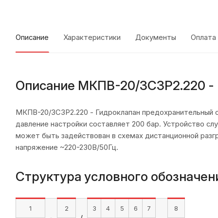
Описание
Характеристики
Документы
Оплата
Описание МКПВ-20/3С3Р2.220 -
МКПВ-20/3С3Р2.220 - Гидроклапан предохранительный с
давление настройки составляет 200 бар. Устройство сл
может быть задействован в схемах дистанционной разгр
напряжение ~220-230В/50Гц.
Структура условного обозначен
1
2
3
4
5
6
7
8
.
-
/