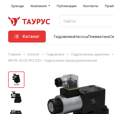
Бренды
Компания
Публикации
Контакты
Прай
Каталог
Гидравлика
Насосы
Пневматика
Си
Главная
Каталог
Гидравлика
Гидроклапаны давления
МКПВ-20/3С3Р2.220 - Гидроклапан предохранительный