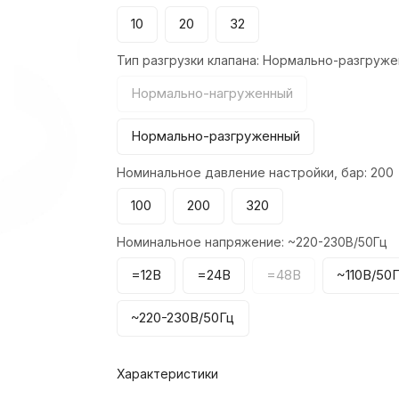
10
20
32
Тип разгрузки клапана:
Нормально-разгруже
Нормально-нагруженный
Нормально-разгруженный
Номинальное давление настройки, бар:
200
100
200
320
Номинальное напряжение:
~220-230В/50Гц
=12В
=24В
=48В
~110В/50
~220-230В/50Гц
Характеристики