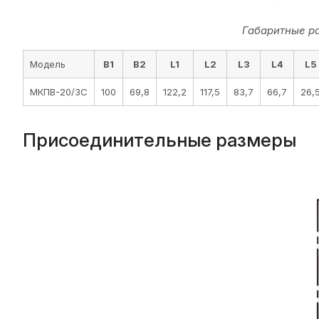
Габаритные р
Модель
B1
B2
L1
L2
L3
L4
L5
МКПВ-20/3С
100
69,8
122,2
117,5
83,7
66,7
26,
Присоединительные размеры