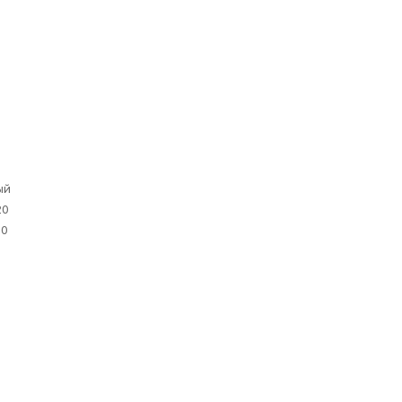
С
ый
20
,0