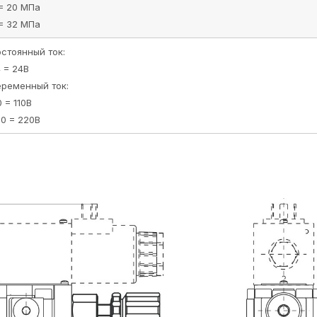
= 20 МПа
= 32 МПа
стоянный ток:
 = 24В
ременный ток:
0 = 110В
0 = 220В