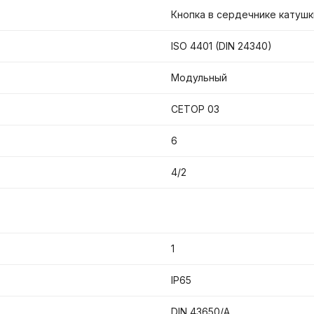
Кнопка в сердечнике катушк
ISO 4401 (DIN 24340)
Модульный
CETOP 03
6
4/2
1
IP65
DIN 43650/A