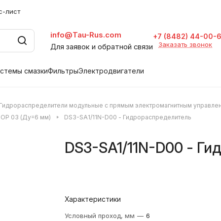
с-лист
info@Tau-Rus.com
+7 (8482) 44-00-
Заказать звонок
Для заявок и обратной связи
стемы смазки
Фильтры
Электродвигатели
Гидрораспределители модульные с прямым электромагнитным управле
OP 03 (Ду=6 мм)
DS3-SA1/11N-D00 - Гидрораспределитель
DS3-SA1/11N-D00 - Ги
Характеристики
Условный проход, мм
—
6