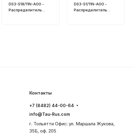
DS3-S18/11N-A00 -
DS3-S1/11N-A00 -
Распределитель
Распределитель
гидравлический
гидравлический
CETOP 03
CETOP 03
Контакты
+7 (8482) 44-00-64
info@Tau-Rus.com
г. Тольятти Офис: ул. Маршала Жукова,
35Б, оф. 205