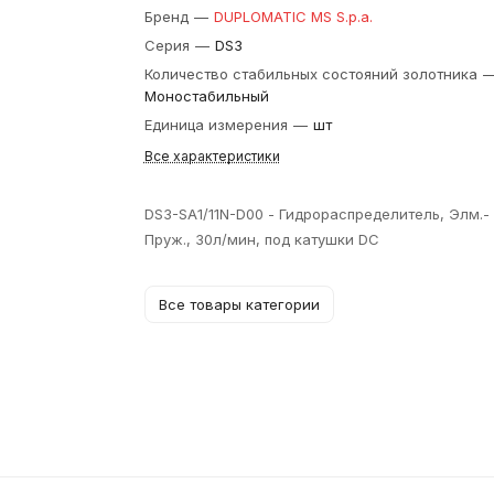
Бренд
—
DUPLOMATIC MS S.p.a.
Серия
—
DS3
Количество стабильных состояний золотника
Моностабильный
Единица измерения
—
шт
Все характеристики
DS3-SA1/11N-D00 - Гидрораспределитель, Элм.-
Пруж., 30л/мин, под катушки DC
Все товары категории