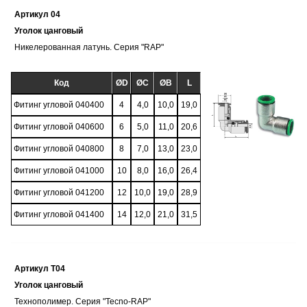
Артикул 04
Уголок цанговый
Никелерованная латунь. Серия "RAP"
Код
ØD
ØC
ØB
L
Фитинг угловой 040400
4
4,0
10,0
19,0
Фитинг угловой 040600
6
5,0
11,0
20,6
Фитинг угловой 040800
8
7,0
13,0
23,0
Фитинг угловой 041000
10
8,0
16,0
26,4
Фитинг угловой 041200
12
10,0
19,0
28,9
Фитинг угловой 041400
14
12,0
21,0
31,5
Артикул T04
Уголок цанговый
Технополимер. Серия "Tecno-RAP"