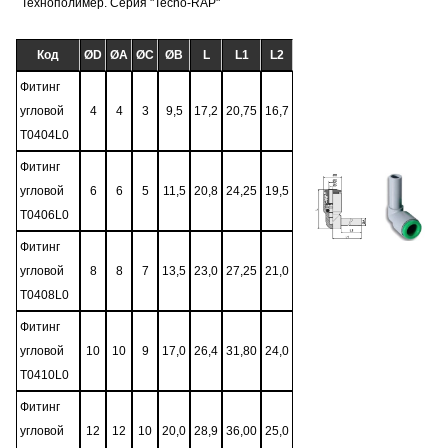
Технополимер. Серия "Tecno-RAP"
Код
ØD
ØA
ØC
ØB
L
L1
L2
Фитинг
угловой
4
4
3
9,5
17,2
20,75
16,7
T0404L0
Фитинг
угловой
6
6
5
11,5
20,8
24,25
19,5
T0406L0
Фитинг
угловой
8
8
7
13,5
23,0
27,25
21,0
T0408L0
Фитинг
угловой
10
10
9
17,0
26,4
31,80
24,0
T0410L0
Фитинг
угловой
12
12
10
20,0
28,9
36,00
25,0