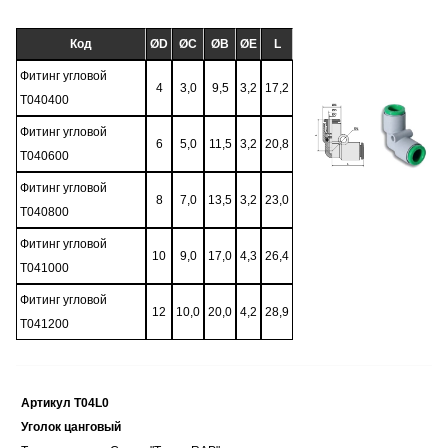
Код
ØD
ØC
ØB
ØE
L
Фитинг угловой
4
3,0
9,5
3,2
17,2
T040400
Фитинг угловой
6
5,0
11,5
3,2
20,8
T040600
Фитинг угловой
8
7,0
13,5
3,2
23,0
T040800
Фитинг угловой
10
9,0
17,0
4,3
26,4
T041000
Фитинг угловой
12
10,0
20,0
4,2
28,9
T041200
Артикул T04L0
Уголок цанговый