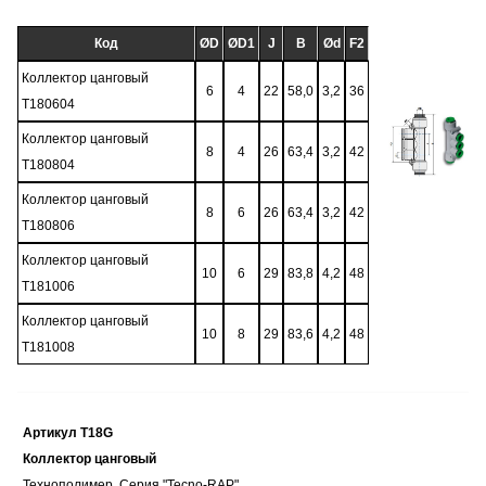
Код
ØD
ØD1
J
B
Ød
F2
Коллектор цанговый
6
4
22
58,0
3,2
36
T180604
Коллектор цанговый
8
4
26
63,4
3,2
42
T180804
Коллектор цанговый
8
6
26
63,4
3,2
42
T180806
Коллектор цанговый
10
6
29
83,8
4,2
48
T181006
Коллектор цанговый
10
8
29
83,6
4,2
48
T181008
Артикул T18G
Коллектор цанговый
Технополимер. Серия "Tecno-RAP"