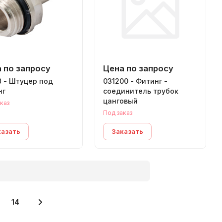
 по запросу
Цена по запросу
8 - Штуцер под
031200 - Фитинг -
нг
соединитель трубок
цанговый
каз
Под заказ
казать
Заказать
14