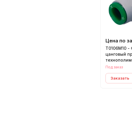
Цена по з
T0106M10 - 
цанговый п
технополим
Под заказ
Заказать