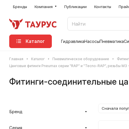
Бренды
Компания
Публикации
Контакты
Прай
Каталог
Гидравлика
Насосы
Пневматика
Си
Главная
Каталог
Пневматическое оборудование
Фитинг
Цанговые фитинги Pneumax серии "RAP" и "Tecno-RAP", резьбы M3 - 
Фитинги-соединительные ца
Сначала попу
Бренд
Серия