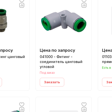
апросу
Цена по запросу
Цена
тинг цанговый
041000 - Фитинг -
01103
соединитель цанговый
прям
угловой
Есть в
Под заказ
Заказать
За