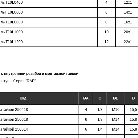
ель T10L0400
4
12x1
ельT 10L0600
6
14x1
ель T10L0800
8
16x1
ель T10L1000
10
20x1
ель T10L1200
12
22x1
 с внутренней резьбой и монтажной гайкой
латунь. Серия "RAP"
Код
ØA
C
ØB
D
 и гайкой 250418
4
1/8
M10
15,5
 и гайкой 250618
6
1/8
M14
15,8
 и гайкой 250614
6
1/4
M14
15,8