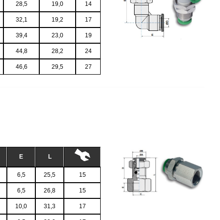
28,5
19,0
14
32,1
19,2
17
39,4
23,0
19
44,8
28,2
24
46,6
29,5
27
E
L
6,5
25,5
15
6,5
26,8
15
10,0
31,3
17