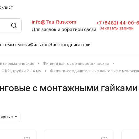
с-лист
info@Tau-Rus.com
+7 (8482) 44-00-
Заказать звонок
Для заявок и обратной связи
стемы смазки
Фильтры
Электродвигатели
и пневматические
Фитинги цанговые пневматические
G1/2", трубки 2-14 мм
Фитинги-соединительные цанговые с монтажными
нговые с монтажными гайками
лярные