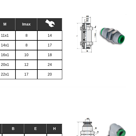
M
Imax
11x1
8
14
14x1
8
17
16x1
10
18
20x1
12
24
22x1
17
20
B
E
H