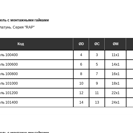
тель с монтажными гайками
латунь. Серия "RAP"
Код
ØD
ØC
ØM
ель 100400
4
3
11x1
ель 100600
6
5
14x1
ель 100800
8
7
16x1
ель 101000
10
9
18x1
ель 101200
12
11
22x1
ель 101400
14
13
24x1