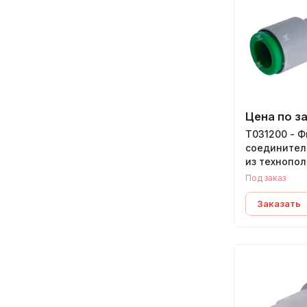
Цена по з
T031200 - Ф
соединител
из технопо
Под заказ
Заказать