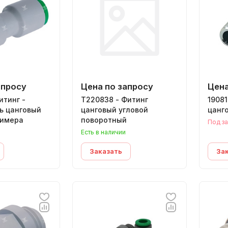
апросу
Цена по запросу
Цена
итинг -
T220838 - Фитинг
19081
ь цанговый
цанговый угловой
цанг
лимера
поворотный
Под за
Есть в наличии
Заказать
За