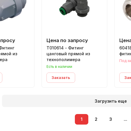
апросу
Цена по запросу
Цена
Фитинг
T010614 - Фитинг
6041
рямой из
цанговый прямой из
фити
ера
технополимера
Под за
Есть в наличии
Заказать
За
Загрузить еще
1
2
3
...