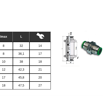
Imax
L
8
32
14
8
36,1
17
10
38
18
12
42,3
21
17
45,8
20
18
47,5
27