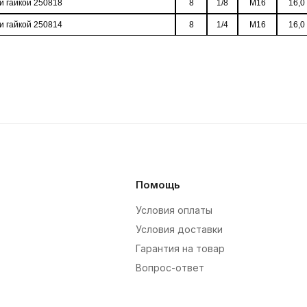
 и гайкой 250818
8
1/8
M16
16,0
 и гайкой 250814
8
1/4
M16
16,0
Помощь
Условия оплаты
Условия доставки
Гарантия на товар
Вопрос-ответ