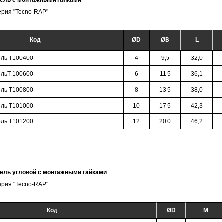
тель с монтажными гайками
ерия "Tecno-RAP"
Код
ØD
ØB
L
ель T100400
4
9,5
32,0
ельT 100600
6
11,5
36,1
ель T100800
8
13,5
38,0
ель T101000
10
17,5
42,3
ель T101200
12
20,0
46,2
ель угловой с монтажными гайками
ерия "Tecno-RAP"
Код
ØD
M