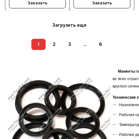
Заказать
Заказать
Загрузить еще
1
2
3
...
6
Манжеты ги
во всех отрас
круглого сечен
Технические х
Назначение
Рабочая ср
Температур
Рабочее дав