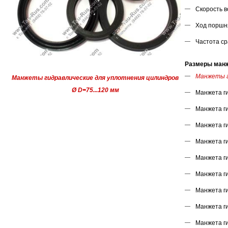
Скорость в
Ход поршня
Частота ср
Размеры манже
Манжеты г
Манжеты гидравлические для уплотнения цилиндров
Ø D=75...120 мм
Манжета г
Манжета г
Манжета г
Манжета г
Манжета г
Манжета г
Манжета г
Манжета г
Манжета г