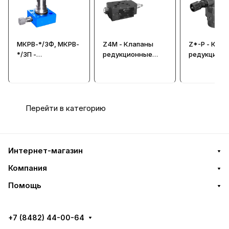
МКРВ-*/3Ф, МКРВ-
Z4M - Клапаны
Z*-P - Кла
*/3П -
редукционные
редукцион
Гидроклапаны
CETOP 05 (Ду=10
редукционные
мм)
встраиваемые
Перейти в категорию
Интернет-магазин
Компания
Помощь
+7 (8482) 44-00-64