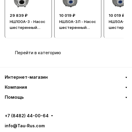
29 839 ₽
10 019 ₽
10 019 ₽
НШ100А-3 - Насос
НШ50А-3Л - Насос
НШ50А-3 - 
шестеренный
шестеренный
шестеренн
гидравлический,
гидравлический,
гидравличе
правый
левый
правый
Перейти в категорию
Интернет-магазин
Компания
Помощь
+7 (8482) 44-00-64
info@Tau-Rus.com