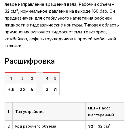
левое направление вращения вала. Рабочий объем -
32 см³, номинальное давление на выходе 160 бар. Он
предназначен для стабильного нагнетания рабочей
жидкости в гидравлические контуры. Типовая область
применения включает гидросистемы тракторов,
комбайнов, асфальтоукладчиков и прочей мобильной
техники.
Расшифровка
1
2
3
4
5
-
НШ
32
А
3
Л
НШ
- Насос
1
Тип устройства
шестеренный
2
Код рабочего объема
32
= 32 см³