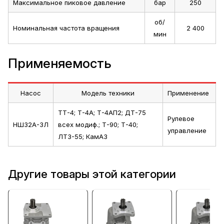
Максимальное пиковое давление
бар
250
об/
Номинальная частота вращения
2 400‬
мин
Применяемость
Насос
Модель техники
Применение
ТТ-4; Т-4А; Т-4АП2; ДТ-75
Рулевое
НШ32А-3Л
всех модиф.; Т-90; Т-40;
управление
ЛТЗ-55; КамАЗ
Другие товары этой категории