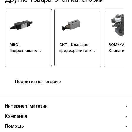
MRQ -
СКП - Клапаны
RQM*-W -
Гидроклапаны
предохранительн
Клапаны
предохранительн
ые для смазочных
предохрани
ые CETOP 03
систем
ые
(Ду=6 мм)
Перейти в категорию
Интернет-магазин
Компания
Помощь