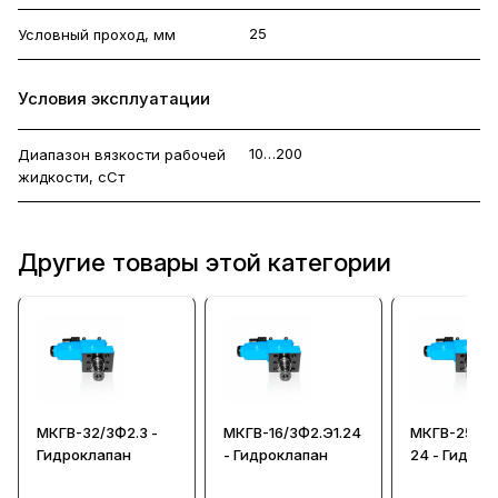
25
Условный проход, мм
Условия эксплуатации
10…200
Диапазон вязкости рабочей
жидкости, сСт
Другие товары этой категории
МКГВ-32/3Ф2.3 -
МКГВ-16/3Ф2.Э1.24
МКГВ-25/3Ф
Гидроклапан
- Гидроклапан
24 - Гидрок