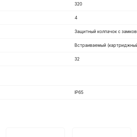
320
4
Защитный колпачок с замко
Встраиваемый (картриджны
32
IP65