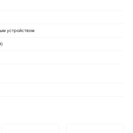
вым устройством
й)