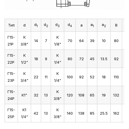
d
d
d
d
a
a
Тип
d
a
B
b
1
2
3
4
1
2
Г15-
К
К
14
7
70
64
39
10
80
5
21Р
3/8"
1/8"
Г15-
К
К
18
9
80
72
45
13.5
92
6
22Р
1/2"
1/4"
Г15-
К
К
22
11
100
92
52
18
110
6
23Р
3/4"
1/4"
Г15-
К
К1"
32
13
120
108
65
19
132
10
24Р
3/8"
Г15-
К1
К
42
13
140
138
85
25.5
162
12
25Р
1/4"
3/8"