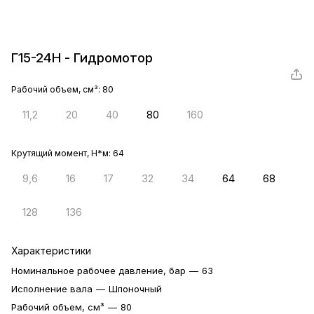
Г15-24Н - Гидромотор
Рабочий объем, см³:
80
11,2
20
40
80
160
Крутящий момент, Н*м:
64
9,6
16
17
32
34
64
68
128
136
Характеристики
Номинальное рабочее давление, бар
—
63
Исполнение вала
—
Шпоночный
Рабочий объем, см³
—
80