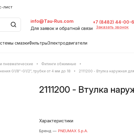
с-лист
info@Tau-Rus.com
+7 (8482) 44-00-
Заказать звонок
Для заявок и обратной связи
стемы смазки
Фильтры
Электродвигатели
и пневматические
Фитинги обжимные
ия G1/8"-G1/2", трубки от 4 мм до 18
2111200 - Втулка наружная дл
2111200 - Втулка нар
Характеристики
Бренд
—
PNEUMAX S.p.A.