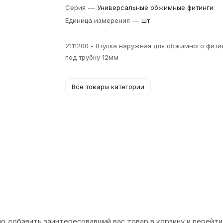
Серия
—
Универсальные обжимные фитинги
Единица измерения
—
шт
2111200 - Втулка наружная для обжимного фити
под трубку 12мм
Все товары категории
о добавить заинтересовавший вас товар в корзину и перейти