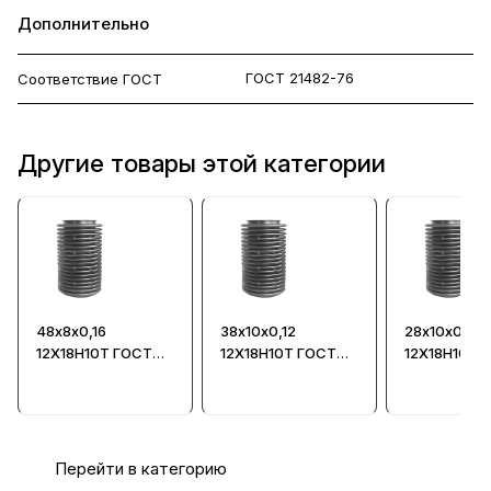
Дополнительно
ГОСТ 21482-76
Соответствие ГОСТ
Другие товары этой категории
48х8х0,16
38х10х0,12
28х10х0,12
12Х18Н10Т ГОСТ
12Х18Н10Т ГОСТ
12Х18Н10Т 
21482-76 -
21482-76 -
21482-76 -
Сильфон
Сильфон
Сильфон
Перейти в категорию