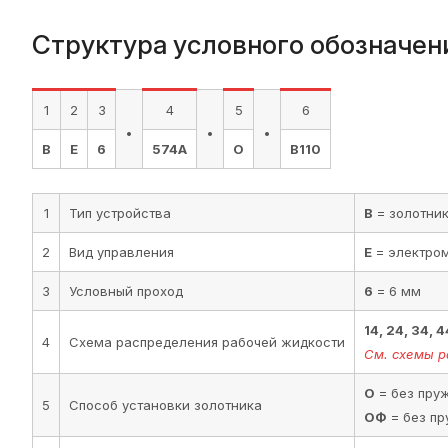
Структура условного обозначен
1
2
3
4
5
6
.
.
.
В
Е
6
574А
О
В110
1
Тип устройства
В
= золотни
2
Вид управления
Е
= электро
3
Условный проход
6
= 6 мм
14, 24, 34, 
4
Схема распределения рабочей жидкости
См. схемы р
О
= без пруж
5
Способ установки золотника
ОФ
= без пр