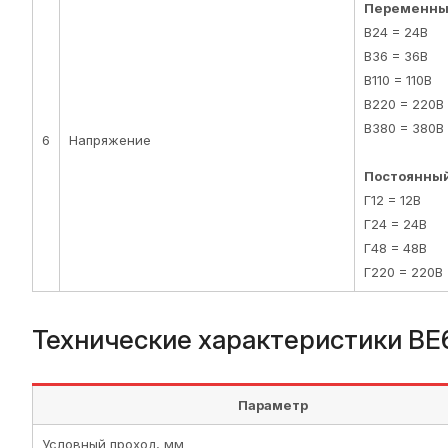
Переменный
В24 = 24В
В36 = 36В
В110 = 110В
В220 = 220В
В380 = 380В
6
Напряжение
Постоянный
Г12 = 12В
Г24 = 24В
Г48 = 48В
Г220 = 220В
Технические характеристики ВЕ
Параметр
Условный проход, мм