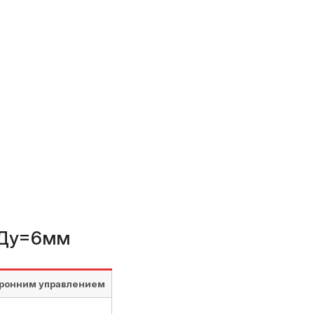
, Ду=6мм
оронним управлением