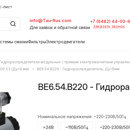
с-лист
info@Tau-Rus.com
+7 (8482) 44-00-
Заказать звонок
Для заявок и обратной связи
стемы смазки
Фильтры
Электродвигатели
Гидрораспределители модульные с прямым электромагнитным управле
OP 03 (Ду=6 мм)
ВЕ6.54.В220 - Гидрораспределитель, Ду=6мм
ВЕ6.54.В220 - Гидро
Номинальное напряжение:
~220-230В/50Гц
=24В
~110В/50Гц
~220-230В/50