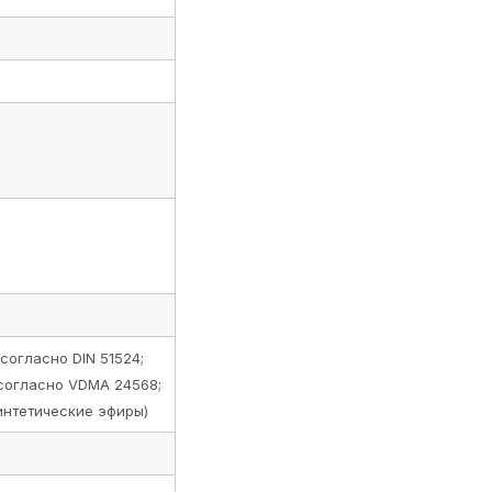
согласно DIN 51524;
согласно VDMA 24568;
интетические эфиры)