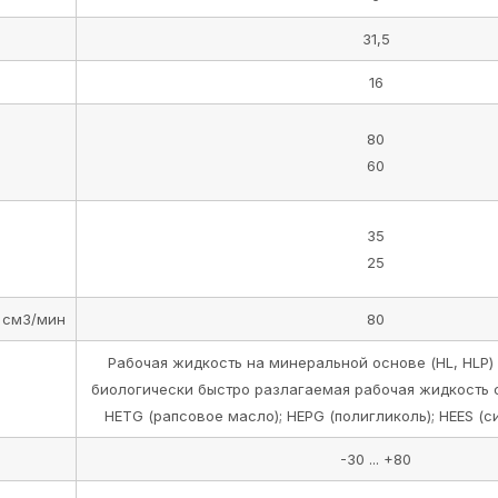
31,5
16
80
60
35
25
 см3/мин
80
Рабочая жидкость на минеральной основе (HL, HLP) 
биологически быстро разлагаемая рабочая жидкость 
HETG (рапсовое масло); HEPG (полигликоль); HEES (с
-30 ... +80