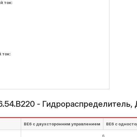
 ток:
 ток:
6.54.В220 - Гидрораспределитель
ВЕ6 с двухсторонним управлением
ВЕ6 с одност
6