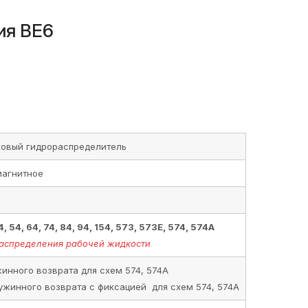
ия ВЕ6
ковый гидрораспределитель
магнитное
44, 54, 64, 74, 84, 94, 154, 573, 573Е, 574, 574А
аспределения рабочей жидкости
инного возврата для схем 574, 574А
ужинного возврата с фиксацией для схем 574, 574А