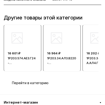
Другие товары этой категории
16 601 ₽
16 964 ₽
16 202 ₽
1Р203.574.АЕ3.Г24
1Р203.34.АЛ3.В220
1Р203.34-
-
-
А.АЛ4.Г24 -
Гидрораспредели
Гидрораспредели
Гидрорасп
тель
тель
тель
Перейти в категорию
Интернет-магазин