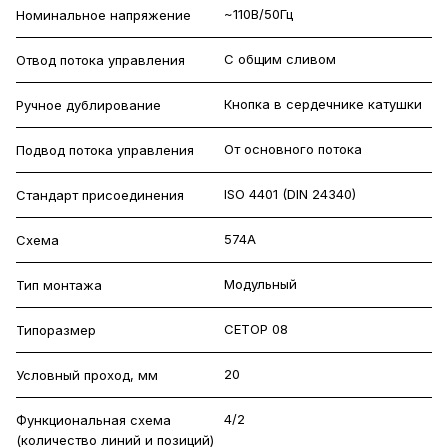
~110В/50Гц
Номинальное напряжение
С общим сливом
Отвод потока управления
Кнопка в сердечнике катушки
Ручное дублирование
От основного потока
Подвод потока управления
ISO 4401 (DIN 24340)
Стандарт присоединения
574А
Схема
Модульный
Тип монтажа
CETOP 08
Типоразмер
20
Условный проход, мм
4/2
Функциональная схема
(количество линий и позиций)