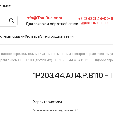
с-лист
info@Tau-Rus.com
+7 (8482) 44-00-
Заказать звонок
Для заявок и обратной связи
стемы смазки
Фильтры
Электродвигатели
Гидрораспределители модульные с пилотным электрогидравлическим 
управлением CETOP 08 (Ду=20 мм)
1Р203.44.АЛ4.Р.В110 - Гидрорасп
1Р203.44.АЛ4.Р.В110 
Характеристики
Условный проход, мм
—
20