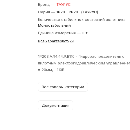
Бренд
—
ТАУРУС
Серия
—
1Р20..; 2Р20.. (ТАУРУС)
Количество стабильных состояний золотника
Моностабильный
Единица измерения
—
шт
Все характеристики
1Р203.АЛ4.44.Р.В110 - Гидрораспределитель с
пилотным электрогидравлическим управление
= 20мм, ~110В
Все товары категории
Документация