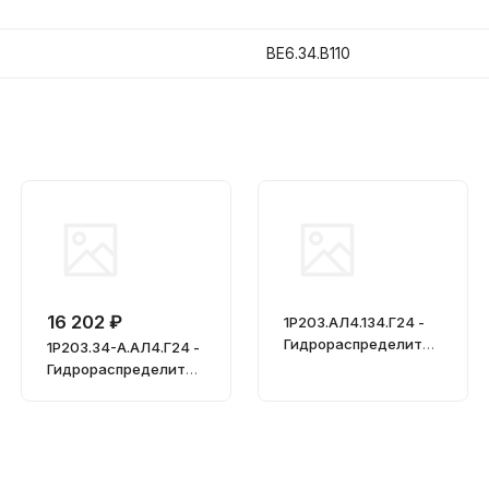
ВЕ6.34.В110
16 202 ₽
1Р203.АЛ4.134.Г24 -
Гидрораспределител
1Р203.34-А.АЛ4.Г24 -
ь, Ду = 20мм
Гидрораспределител
ь