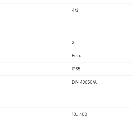
4/3
2
Есть
IP65
DIN 43650/A
10…400