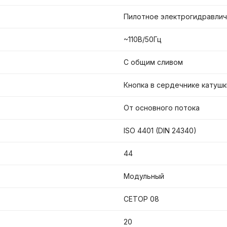
Пилотное электрогидравли
~110В/50Гц
С общим сливом
Кнопка в сердечнике катушк
От основного потока
ISO 4401 (DIN 24340)
44
Модульный
CETOP 08
20