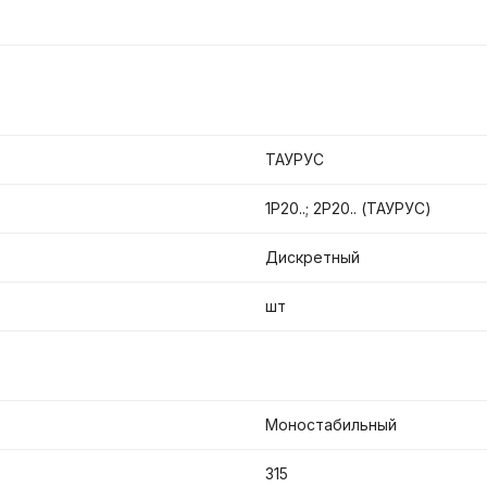
ТАУРУС
1Р20..; 2Р20.. (ТАУРУС)
Дискретный
шт
Моностабильный
315