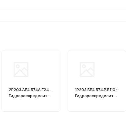
2Р203.АЕ4.574А.Г24 -
1Р203.БЕ4.574.Р.В110-
Гидрораспределител
Гидрораспределител
ь, Ду = 20мм
ь