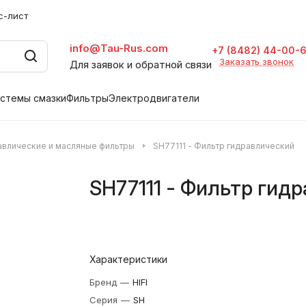
с-лист
info@Tau-Rus.com
+7 (8482) 44-00-
Заказать звонок
Для заявок и обратной связи
стемы смазки
Фильтры
Электродвигатели
авлические и масляные фильтры
SH77111 - Фильтр гидравлический
SH77111 - Фильтр гид
Характеристики
Бренд
—
HIFI
Серия
—
SH