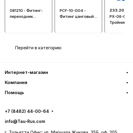
233.20 ₽
081210 - Фитинг-
PCF-10-G04 -
переходник
Фитинг цанговый
PX-06-03 -
цанговый 12мм и
прямой
Тройник-
10мм
переходник
цанговый
Перейти в категорию
Интернет-магазин
Компания
Помощь
+7 (8482) 44-00-64
info@Tau-Rus.com
г. Тольятти Офис: ул. Маршала Жукова, 35Б, оф. 205