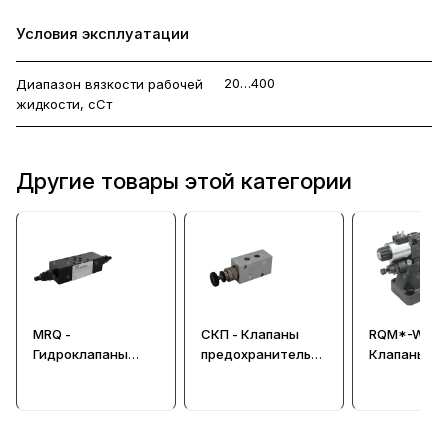
Условия эксплуатации
20…400
Диапазон вязкости рабочей
жидкости, сСт
Другие товары этой категории
MRQ -
СКП - Клапаны
RQM*-W -
Гидроклапаны
предохранительн
Клапаны
предохранительн
ые для смазочных
предохрани
ые CETOP 03
систем
ые
(Ду=6 мм)