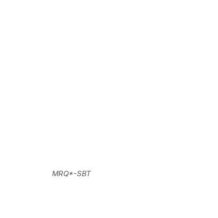
MRQ*-SBT
MRQ*-SB
т, и температурой от -20С° до +80С°.