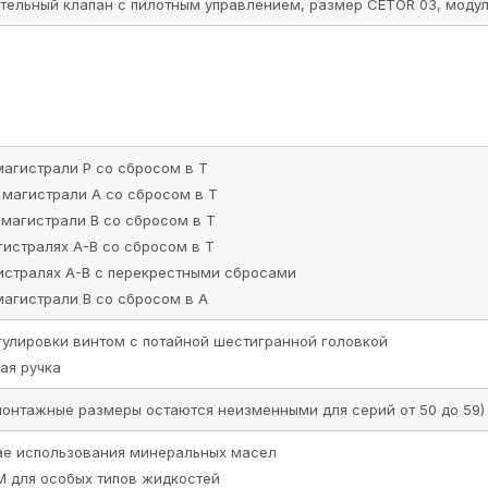
ая ручка
монтажные размеры остаются неизменными для серий от 50 до 59)
чае использования минеральных масел
M для особых типов жидкостей
бар
350
см. диаграмму
а и в свободных магистралях
л/мин
75
°C
-20...+50
°C
-20...+80
сСт
10...400