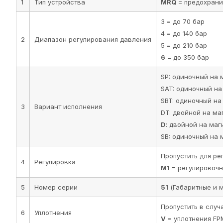
M1
= регулировочн
5
Номер серии
51
(Габаритные и 
Пропустить в слу
6
Уплотнения
V
= уплотнения FP
Параметры
Максимальное рабочее давление
Минимальное давление управления
Максимальный расход в магистралях регулируемого расход
Температура окружающей среды
Рабочая температура жидкости
Вязкость жидкости