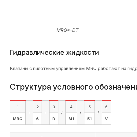
1
2
3
4
5
6
-
-
/
/
/
MRQ
6
D
M1
51
V
1
Тип устройства
MRQ
= предохрани
3 = до 70 бар
4 = до 140 бар
2
Диапазон регулирования давления
5 = до 210 бар
6
= до 350 бар
SP: одиночный на 
SAT: одиночный на
SBT: одиночный на
3
Вариант исполнения
DT: двойной на ма
D
: двойной на ма
SB: одиночный на 
Пропустить для ре
4
Регулировка