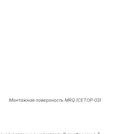
Монтажная поверхность MRQ (CETOP-03)
рует давление в магистрали P со сбросом в T.
лирует давление в магистрали A со сбросом в T.
лирует давление в магистрали B со сбросом в T.
рует давление в магистралях A-B со сбросом в T.
ует давление в магистралях A-B с перекрестными сбросами.
рует давление в магистралях B со сбросом в A.