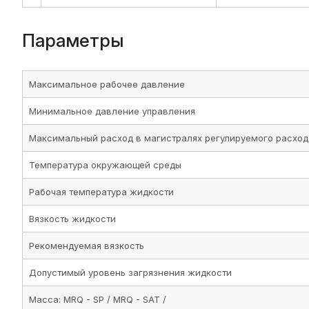
Рекомендуемая вязкость
Допустимый уровень загрязнения жидкости
Масса: MRQ - SP / MRQ - SAT /
MRQ - SBT / MRQ - SB
Масса: MRQ - D / MRQ - DT
Габаритные и монтажные разме