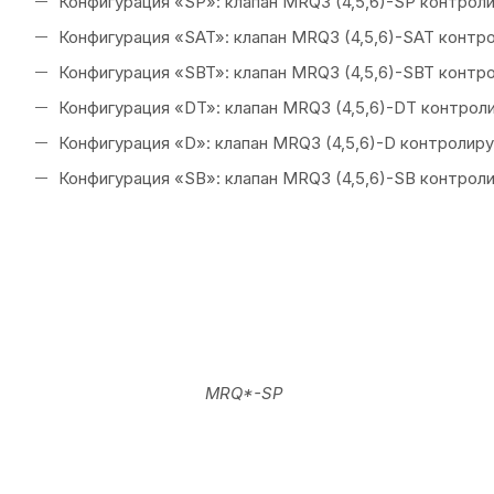
MRQ*-SP
MRQ*-DT
Гидравлические жидкости
Клапаны с пилотным управлением MRQ работают на гидра
Структура условного обозначен