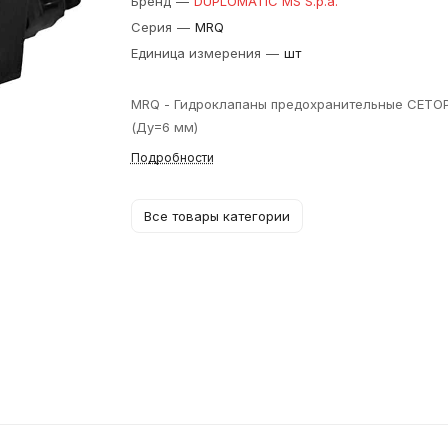
Бренд
—
DUPLOMATIC MS S.p.a.
Серия
—
MRQ
Единица измерения
—
шт
MRQ - Гидроклапаны предохранительные CETOP
(Ду=6 мм)
Подробности
Все товары категории