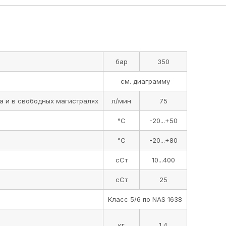
сСт
25
Класс 5/6 по NAS 1638
кг
1,4
кг
2,1
ры клапанов предохранительных D