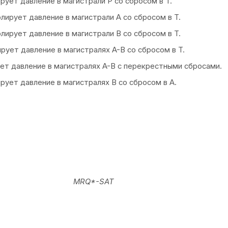
MRQ*-SAT
MRQ*-D
влических и минеральных маслах, вязкостью от 10 до 400 сС
ия