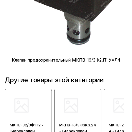
Клапан предохранительный МКПВ-16/3Ф2.П1 УХЛ4
Другие товары этой категории
МКПВ-32/3Ф1П2 -
МКПВ-16/3Ф3К3.24
МКПВ-25/3Ф
Гидроклапан
- Гидроклапан
4 - Гидрокл