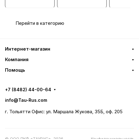
управлением
Гидрораспредели
тель, Ду = 
CETOP 07 (Ду=16
тель
мм)
Перейти в категорию
Интернет-магазин
Компания
Помощь
+7 (8482) 44-00-64
info@Tau-Rus.com
г. Тольятти Офис: ул. Маршала Жукова, 35Б, оф. 205
© ООО ПКФ «ТАУРУС», 2026
Конфиденциальность