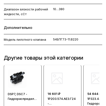
10…380
Диапазон вязкости рабочей
жидкости, сСт
Дополнительно
54БПГ73-11.В220
Модель пилотного клапана
Другие товары этой категории
16 601 ₽
54 644 ₽
DSP7, DSC7 -
Гидрораспредели
1Р203.574.АЕ3.Г24
1Р323.44.АЛ
тели с пилотным
-
Гидрорасп