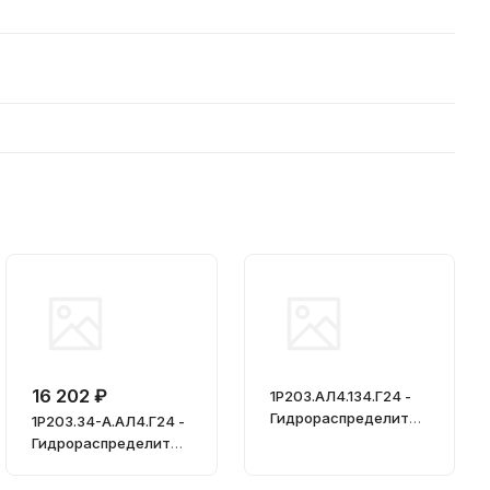
16 202 ₽
1Р203.АЛ4.134.Г24 -
Гидрораспределител
1Р203.34-А.АЛ4.Г24 -
ь, Ду = 20мм
Гидрораспределител
ь