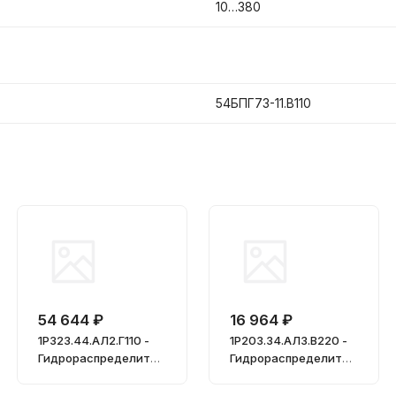
10…380
54БПГ73-11.В110
54 644 ₽
16 964 ₽
1Р323.44.АЛ2.Г110 -
1Р203.34.АЛ3.В220 -
Гидрораспределител
Гидрораспределител
ь, Ду = 32мм
ь