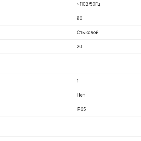
~110В/50Гц
80
Стыковой
20
1
Нет
IP65