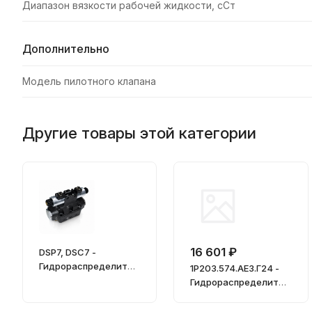
Диапазон вязкости рабочей жидкости, сСт
Дополнительно
Модель пилотного клапана
Другие товары этой категории
16 601 ₽
DSP7, DSC7 -
Гидрораспределител
1Р203.574.АЕ3.Г24 -
и с пилотным
Гидрораспределител
управлением CETOP
ь
07 (Ду=16 мм)