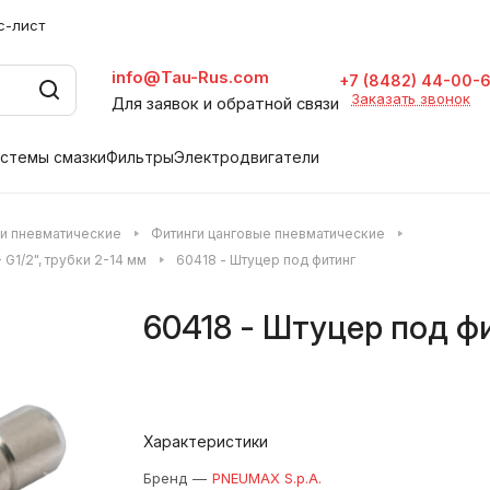
с-лист
info@Tau-Rus.com
+7 (8482) 44-00-
Заказать звонок
Для заявок и обратной связи
стемы смазки
Фильтры
Электродвигатели
и пневматические
Фитинги цанговые пневматические
G1/2", трубки 2-14 мм
60418 - Штуцер под фитинг
60418 - Штуцер под ф
Характеристики
Бренд
—
PNEUMAX S.p.A.