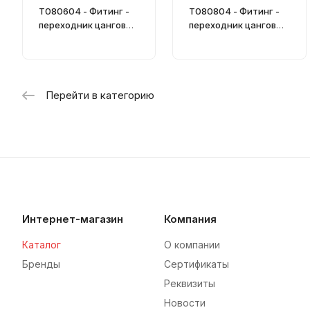
T080604 - Фитинг -
T080804 - Фитинг -
переходник цанговый
переходник цанговый
из технополимера
из технополимера
Перейти в категорию
Интернет-магазин
Компания
Каталог
О компании
Бренды
Сертификаты
Реквизиты
Новости