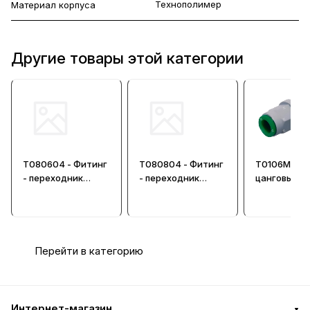
Технополимер
Материал корпуса
Другие товары этой категории
T080604 - Фитинг
T080804 - Фитинг
T0106M10 -
- переходник
- переходник
цанговый п
цанговый из
цанговый из
из технопо
технополимера
технополимера
Перейти в категорию
Интернет-магазин