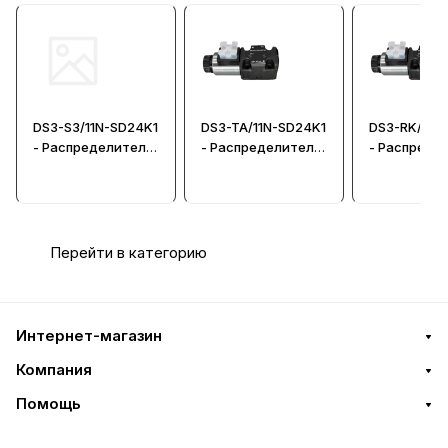
DS3-S3/11N-SD24K1
DS3-TA/11N-SD24K1
DS3-RK/11N
- Распределитель
- Распределитель
- Распреде
гидравлический
гидравлический
гидравличе
CETOP 03
Перейти в категорию
Интернет-магазин
Компания
Помощь