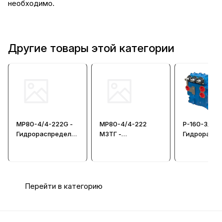
необходимо.
Другие товары этой категории
МР80-4/4-222G -
МР80-4/4-222
Р-160-3/1-2
Гидрораспредели
МЗТГ -
Гидрорасп
тель
Гидрораспредели
тель крано
тель
Перейти в категорию