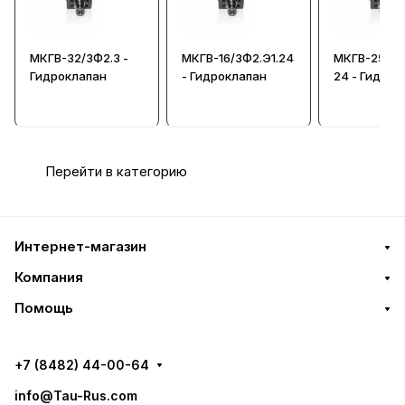
МКГВ-32/3Ф2.3 -
МКГВ-16/3Ф2.Э1.24
МКГВ-25/3Ф
Гидроклапан
- Гидроклапан
24 - Гидрок
Перейти в категорию
Интернет-магазин
Компания
Помощь
+7 (8482) 44-00-64
info@Tau-Rus.com