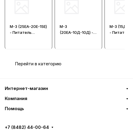
М-3 (25ЕА-20Е-15Е)
М-3
М-3 (15Д-15
- Питатель
(20ЕА-10Д-10Д) -
- Питатель
последовательны
Питатель
последова
й
последовательны
й
й
Перейти в категорию
Интернет-магазин
Компания
Помощь
+7 (8482) 44-00-64