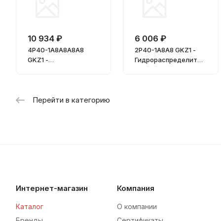
10 934 ₽
6 006 ₽
4Р40-1А8A8A8A8
2Р40-1А8A8 GKZ1 -
GKZ1 -
Гидрораспределител
Гидрораспределител
ь моноблочный
ь моноблочный
двухсекционный
четырехсекционный
фиксация в подъеме и
опускании
Перейти в категорию
Интернет-магазин
Компания
Каталог
О компании
Бренды
Сертификаты