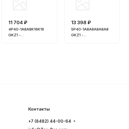
11 704 ₽
13 398 ₽
4Р40-1А8А8K16K16
5Р40-1А8A8A8A8A8
GKZ1 -
GKZ1 -
Гидрораспределител
Гидрораспределител
ь моноблочный
ь моноблочный
четырехсекционный
пятисекционный
Контакты
+7 (8482) 44-00-64