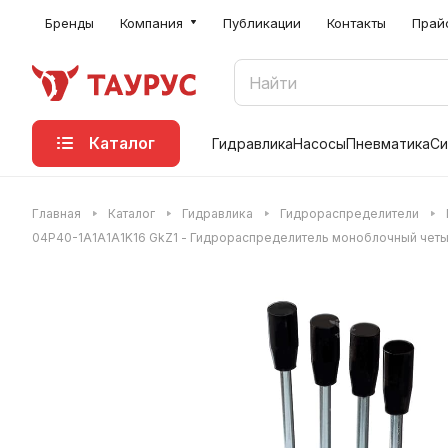
Бренды
Компания
Публикации
Контакты
Прай
Каталог
Гидравлика
Насосы
Пневматика
Си
Главная
Каталог
Гидравлика
Гидрораспределители
04Р40-1А1А1А1K16 GkZ1 - Гидрораспределитель моноблочный чет