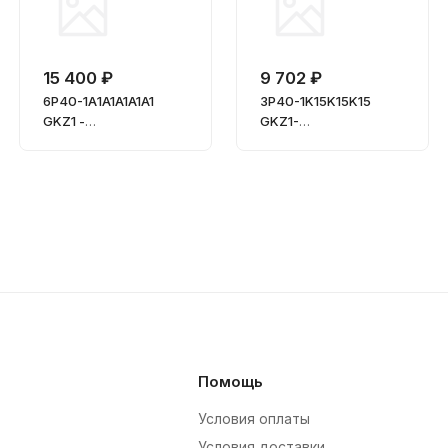
15 400 ₽
9 702 ₽
6Р40-1А1A1A1A1A1
3Р40-1K15K15K15
GKZ1 -
GKZ1-
Гидрораспределител
Гидрораспределител
ь моноблочный
ь моноблочный
шестисекционный
трехсекционный
Помощь
Условия оплаты
Условия доставки