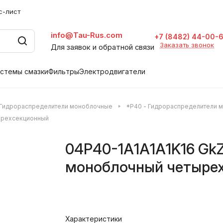
с-лист
info@Tau-Rus.com
+7 (8482) 44-00-
Заказать звонок
Для заявок и обратной связи
стемы смазки
Фильтры
Электродвигатели
Гидрораспределители моноблочные
*P40 - Гидрораспределители 
ырехсекционный
04Р40-1А1А1А1K16 GkZ
моноблочный четыре
Характеристики