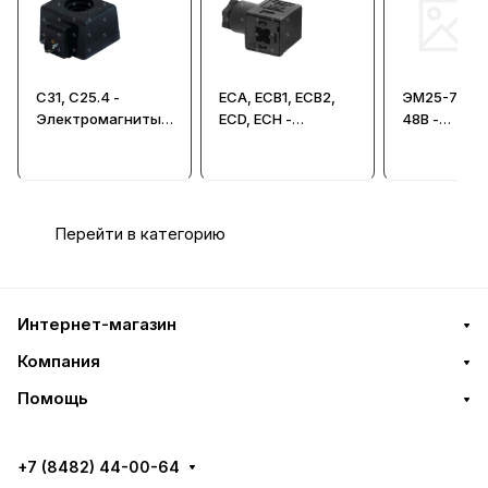
С31, C25.4 -
ECA, ECB1, ECB2,
ЭМ25-7041
Электромагниты
ECD, ECH -
48В -
(соленоиды,
Электроразъёмы
Электрома
катушки) для
(штекеры) для
распределителей
гидрораспредели
DS5
телей
Перейти в категорию
Интернет-магазин
Компания
Помощь
+7 (8482) 44-00-64