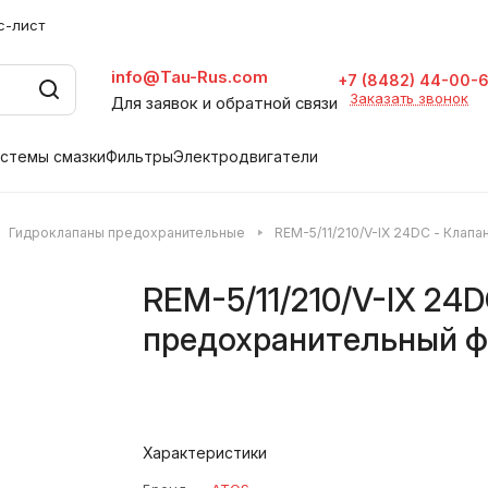
с-лист
info@Tau-Rus.com
+7 (8482) 44-00-
Заказать звонок
Для заявок и обратной связи
стемы смазки
Фильтры
Электродвигатели
Гидроклапаны предохранительные
REM-5/11/210/V-IX 24DC - Клап
REM-5/11/210/V-IX 24D
предохранительный ф
Характеристики