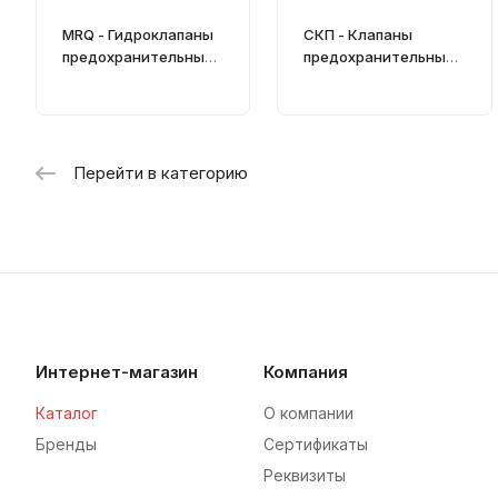
MRQ - Гидроклапаны
СКП - Клапаны
предохранительные
предохранительные
CETOP 03 (Ду=6 мм)
для смазочных
систем
Перейти в категорию
Интернет-магазин
Компания
Каталог
О компании
Бренды
Сертификаты
Реквизиты