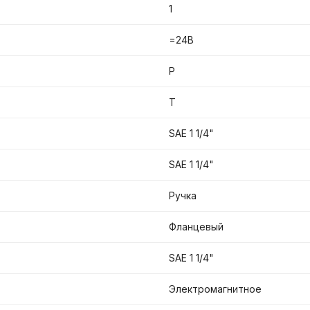
1
=24В
P
T
SAE 1 1/4"
SAE 1 1/4"
Ручка
Фланцевый
SAE 1 1/4"
Электромагнитное