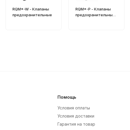
RQM*-W - Клапаны
RQM*-P - Клапаны
предохранительные
предохранительные
CETOP R06, R08 и R10
(Ду=10, 20 и 32 мм)
Помощь
Условия оплаты
Условия доставки
Гарантия на товар