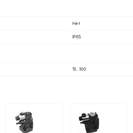
Нет
IP65
15…100