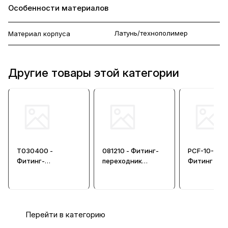
Особенности материалов
Латунь/технополимер
Материал корпуса
Другие товары этой категории
T030400 -
081210 - Фитинг-
PCF-10-G04
Фитинг-
переходник
Фитинг цан
соединитель
цанговый 12мм и
прямой
цанговый
10мм
Перейти в категорию