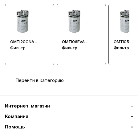
OMTI20CNA -
OMTI06EVA -
OMTI05BVR 
Фильтр
Фильтр
Фильтр
гидравлический
гидравлический
гидравличе
всасывающий
всасывающий/
всасывающ
SPIN-ON
сливной
сливной
Перейти в категорию
Интернет-магазин
Компания
Помощь