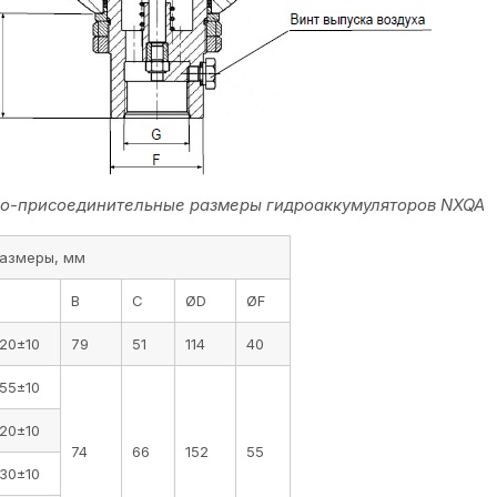
о-присоединительные размеры гидроаккумуляторов NXQA
азмеры, мм
B
C
ØD
ØF
20±10
79
51
114
40
55±10
20±10
74
66
152
55
30±10