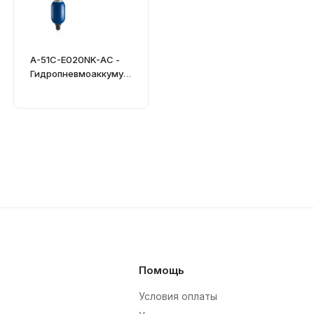
A-51C-E020NK-AC -
Гидропневмоаккумул
ятор
Помощь
Условия оплаты