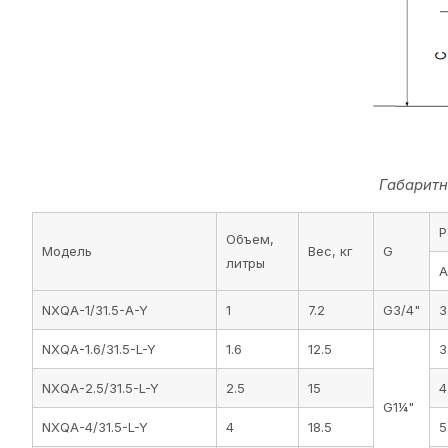
Габаритн
Р
Объем,
Модель
Вес, кг
G
литры
A
NXQA-1/31.5-A-Y
1
7.2
G3/4"
3
NXQA-1.6/31.5-L-Y
1.6
12.5
3
NXQA-2.5/31.5-L-Y
2.5
15
4
G1¼"
NXQA-4/31.5-L-Y
4
18.5
5