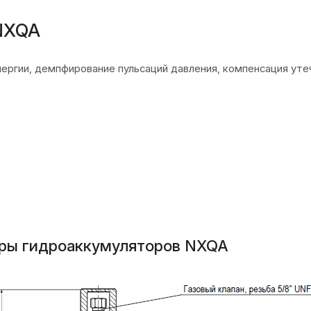
NXQA
нергии, демпфирование пульсаций давления, компенсация уте
еры гидроаккумуляторов NXQA