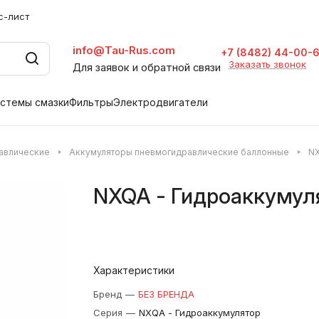
с-лист
info@Tau-Rus.com
+7 (8482) 44-00-
Заказать звонок
Для заявок и обратной связи
стемы смазки
Фильтры
Электродвигатели
авлические
Аккумуляторы пневмогидравлические баллонные
NX
NXQA - Гидроаккумул
Характеристики
Бренд
—
БЕЗ БРЕНДА
Серия
—
NXQA - Гидроаккумулятор