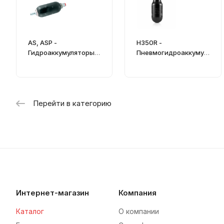
AS, ASP -
H350R -
Гидроаккумуляторы
Пневмогидроаккумул
балонные
ятор балонный серия
H
Перейти в категорию
Интернет-магазин
Компания
Каталог
О компании