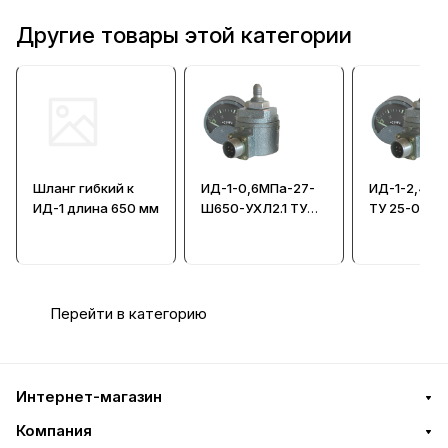
Другие товары этой категории
Шланг гибкий к
ИД-1-0,6МПа-27-
ИД-1-2,4МП
ИД-1 длина 650 мм
Ш650-УХЛ2.1 ТУ
ТУ 25-02-1
25-02.110331-84 -
- Индикато
Индикатор
давления
давления
Перейти в категорию
Интернет-магазин
Компания