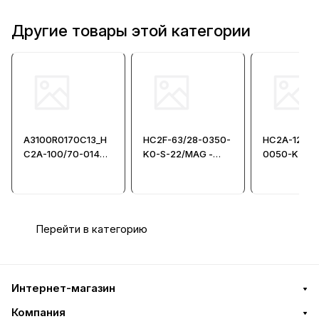
Другие товары этой категории
A3100R0170C13_H
HC2F-63/28-0350-
HC2A-125/9
C2A-100/70-0140-
K0-S-22/MAG -
0050-K3-S-1
K0-0-11/20 -
Цилиндр
Гидроцили
Гидроцилиндр по
гидравлический
ISO 6020/2
Перейти в категорию
Интернет-магазин
Компания