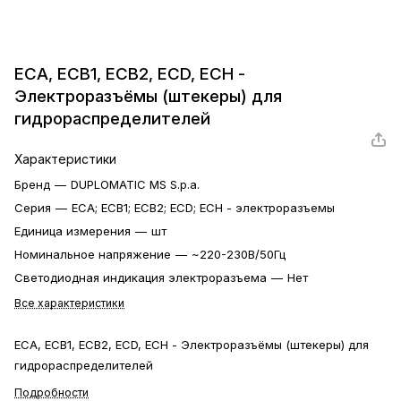
ECA, ECB1, ECB2, ECD, ECH -
Электроразъёмы (штекеры) для
гидрораспределителей
Характеристики
Бренд
—
DUPLOMATIC MS S.p.a.
Серия
—
ECA; ECB1; ECB2; ECD; ECH - электроразъемы
Единица измерения
—
шт
Номинальное напряжение
—
~220-230В/50Гц
Светодиодная индикация электроразъема
—
Нет
Все характеристики
ECA, ECB1, ECB2, ECD, ECH - Электроразъёмы (штекеры) для
гидрораспределителей
Подробности