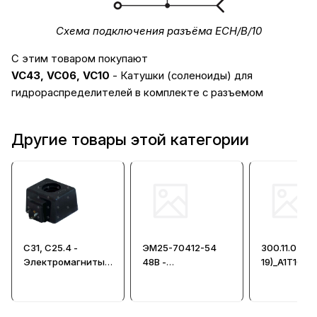
Схема подключения разъёма ECH/B/10
С этим товаром покупают
VC43, VC06, VC10
- Катушки (соленоиды) для
гидрораспределителей в комплекте с разъемом
Другие товары этой категории
С31, C25.4 -
ЭМ25-70412-54
300.11.03L_(
Электромагниты
48В -
19)_A1T1012
(соленоиды,
Электромагнит
Электрораз
катушки) для
индикацие
распределителей