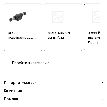
3 654 ₽
DL5B -
MDS5-SB1/10N-
Гидрораспредели
D24K1/CM -
ВЕ6.574Е.В2
тели с
Распределитель
Гидрорасп
электромагнитны
гидравлический
тель, Ду = 
м управлением
модульного
CETOP 05 (Ду=10
исполнения
мм)
Перейти в категорию
Интернет-магазин
Компания
Помощь