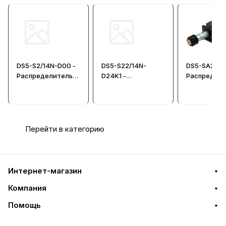
DS5-S2/14N-D00 -
DS5-S22/14N-
DS5-SA2/12
Распределитель
D24K1 -
Распредел
гидравлический
Распределитель
гидравличе
CETOP 05
гидравлический
CETOP 05
CETOP 05
Перейти в категорию
Интернет-магазин
Компания
Помощь