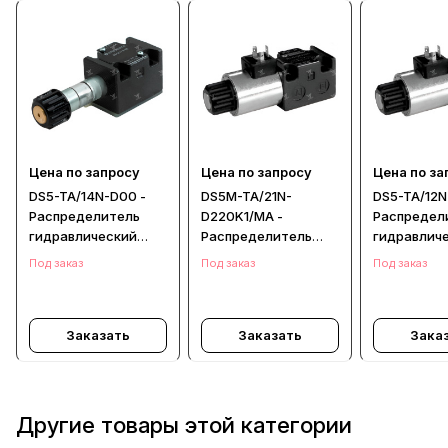
Цена по запросу
Цена по запросу
Цена по за
DS5-TA/14N-D00 -
DS5M-TA/21N-
DS5-TA/12N
Распределитель
D220K1/MA -
Распредел
гидравлический
Распределитель
гидравлич
CETOP 05
гидравлический
Под заказ
Под заказ
Под заказ
Заказать
Заказать
Зака
Другие товары этой категории